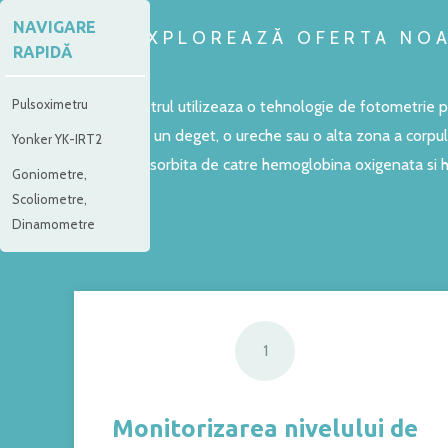
NAVIGARE
EXPLOREAZĂ OFERTA NOA
RAPIDĂ
Pulsoximetru
Pulsoximetrul utilizeaza o tehnologie de fotometrie p
obisnuit pe un deget, o ureche sau o alta zona a corpul
Yonker YK-IRT2
lumina absorbita de catre hemoglobina oxigenata si h
Goniometre,
Scoliometre,
Dinamometre
1
Monitorizarea nivelului de