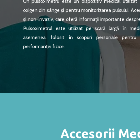
Un pulsoximetru este un dispozitiv medical utilizat
oxigen din sânge și pentru monitorizarea pulsului. Ace
și non-invaziv, care oferă informații importante despr
Pulsoximetrul este utilizat pe scară largă în med
asemenea, folosit în scopuri personale pentru m
performanței fizice.
Accesorii Med