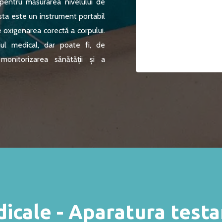
 pentru măsurarea nivelului de
sta este un instrument portabil
e oxigenarea corectă a corpului.
iul medical, dar poate fi, de
onitorizarea sănătății și a
icale - Aparatura testa