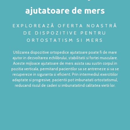
ajutatoare de mers
EXPLOREAZĂ OFERTA NOASTRĂ
DE DISPOZITIVE PENTRU
ORTOSTATISM SI MERS
Utilizarea
dispozitive ortopedice ajutatoare
poate fi de mare
ajutor in dezvoltarea echilibrului, stabilitatii si fortei musculare.
Aceste
mijloace ajutatoare de mers
asista sau sustin corpul in
pozitia verticala, permitand pacientilor sa se antreneze si sa se
recupereze in siguranta si eficient. Prin intermediul exercitiilor
adaptate si progresive, pacientii pot imbunatati ortostatismul,
reducand riscul de caderi si imbunatatind calitatea vietii lor.