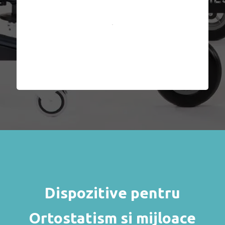
Dispozitive pentru
Ortostatism si mijloace